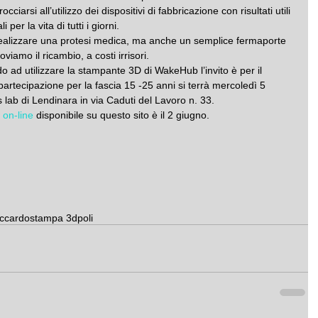
ciarsi all’utilizzo dei dispositivi di fabbricazione con risultati utili 
 per la vita di tutti i giorni.
ealizzare una protesi medica, ma anche un semplice fermaporte 
viamo il ricambio, a costi irrisori.
 ad utilizzare la stampante 3D di WakeHub l’invito è per il 
partecipazione per la fascia 15 -25 anni si terrà mercoledì 5 
 lab di Lendinara in via Caduti del Lavoro n. 33.
 on-line
 disponibile su questo sito è il 2 giugno.
iccardo
stampa 3d
poli