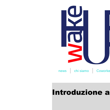
THOMAS
RIDER
news
chi siamo
Coworke
Introduzione 