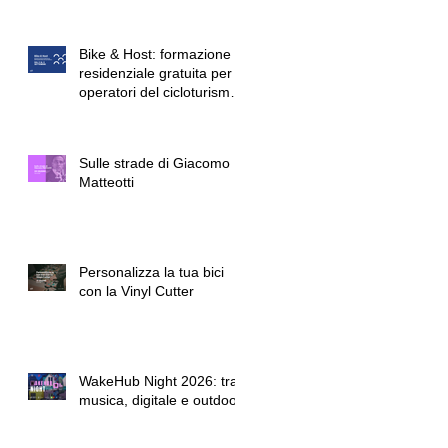
Lendinara quattro giorni di
formazione sulla
rigenerazione urbana e
Bike & Host: formazione
sociale
residenziale gratuita per
operatori del cicloturismo
e dell'ospitalità sostenibile
Sulle strade di Giacomo
Matteotti
Personalizza la tua bici
con la Vinyl Cutter
WakeHub Night 2026: tra
musica, digitale e outdoor