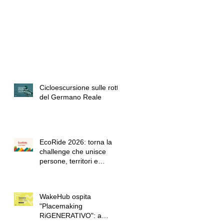
Cicloescursione sulle rotte
del Germano Reale
EcoRide 2026: torna la
challenge che unisce
persone, territori e
passione per la bicicletta
WakeHub ospita
"Placemaking
RiGENERATIVO": a