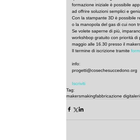
formazione iniziale è possibile approc
ad offrire soluzioni semplici e geniali
Con la stampante 3D è possibile r
o la manopola del gas di cui non tro
Se volete saperne di più, imparando
workshbop gratuito con priorità di 
maggio alle 16.30 presso il makers
Il termine di iscrizione tramite 
form
info:
progetti@cosechesuccedono.org
Iscriviti
Tag:
makers
making
fabbricazione digitale
r