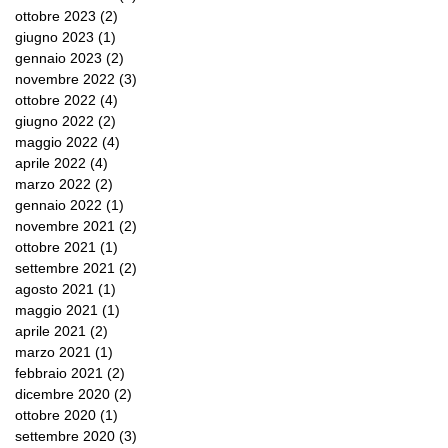
ottobre 2023
(2)
2 post
giugno 2023
(1)
1 post
gennaio 2023
(2)
2 post
novembre 2022
(3)
3 post
ottobre 2022
(4)
4 post
giugno 2022
(2)
2 post
maggio 2022
(4)
4 post
aprile 2022
(4)
4 post
marzo 2022
(2)
2 post
gennaio 2022
(1)
1 post
novembre 2021
(2)
2 post
ottobre 2021
(1)
1 post
settembre 2021
(2)
2 post
agosto 2021
(1)
1 post
maggio 2021
(1)
1 post
aprile 2021
(2)
2 post
marzo 2021
(1)
1 post
febbraio 2021
(2)
2 post
dicembre 2020
(2)
2 post
ottobre 2020
(1)
1 post
settembre 2020
(3)
3 post