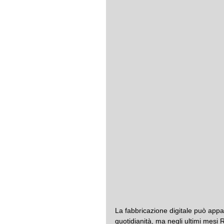
La fabbricazione digitale può appar
quotidianità, ma negli ultimi mesi