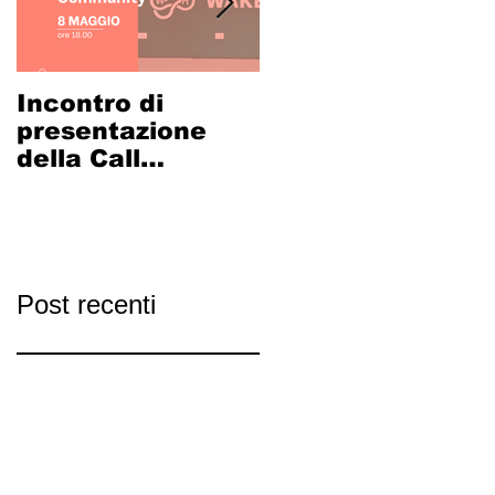
Incontro di
LA
presentazione
CICLOSTAZIONE
della Call
ADIGE-PO
Coworking
PRENDE FORMA:
Community
al via il
calendario di
incontri
partecipativi
Post recenti