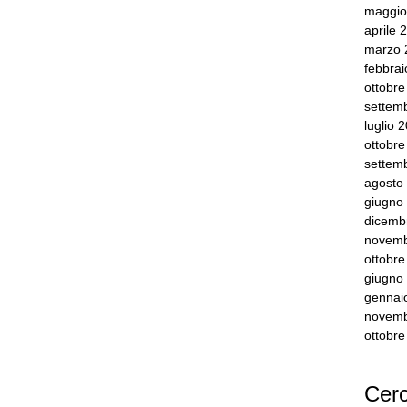
maggio
aprile 
marzo 
febbra
ottobr
settem
luglio 
ottobr
settem
agosto
giugno
dicemb
novemb
ottobr
giugno
gennai
novemb
ottobr
Cerc