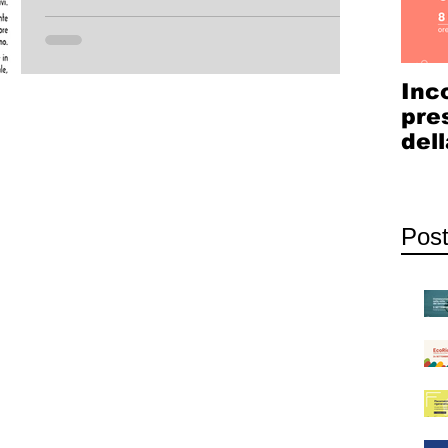
nuova generazione in cui i giovani dai 18 ai 30
anni possono trasformare le esperienze...
Inc
pre
dell
Cow
Com
Post