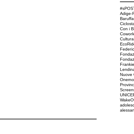
#sPOST
Adige-
Baruffa
Ciclos
Con i 
Cowork
Cultur
EcoRid
Federi
Fondaz
Frank
Lendin
Nuove O
Onemor
Provinc
Screen
UNICE
WakeO
adolesc
alessan