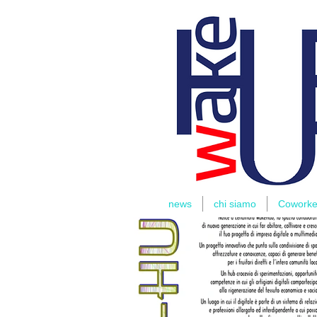
THOMAS
RIDER
news
chi siamo
Coworke