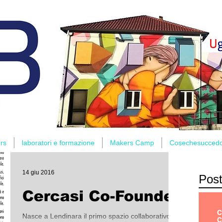
rs
laboratori e formazione
Makers Camp
Cosechesucced
14 giu 2016
Post
Cercasi Co-Founder
Nasce a Lendinara il primo spazio collaborativo di