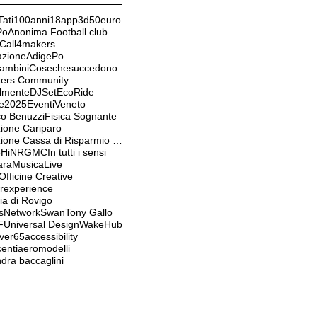
ati
100anni
18app
3d
50euro
Po
Anonima Football club
Call4makers
tazioneAdigePo
Bambini
Cosechesuccedono
ers Community
almente
DJSet
EcoRide
e2025
EventiVeneto
co Benuzzi
Fisica Sognante
ione Cariparo
Fondazione Cassa di Risparmio Padova e Rovigo
ieHiNRGMC
In tutti i sensi
ara
MusicaLive
fficine Creative
experience
ia di Rovigo
sNetwork
Swan
Tony Gallo
F
Universal Design
WakeHub
ver65
accessibility
enti
aeromodelli
dra baccaglini