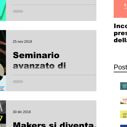
terranno, a WakeHub, i Digital Days per ragazze e
ragazzi dai 11 ai 14 anni. Due...
Inc
pre
dell
25 nov 2019
Cow
Seminario
Com
avanzato di
Post
Arduino
Dopo il seminario base di Arduino, arriva per i più
esperti il seminario avanzato. Impareremo con
Paolo Aliverti, ad utilizzare vari tipi...
30 dic 2016
Makers si diventa...