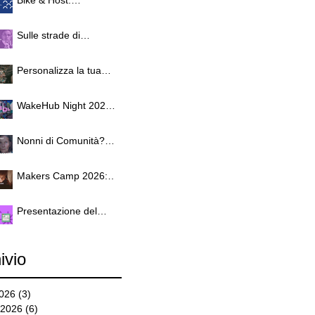
Lendinara quattro
formazione
giorni di formazione
residenziale gratuita
sulla rigenerazione
Sulle strade di
per operatori del
urbana e sociale
Giacomo Matteotti
cicloturismo e
dell'ospitalità
Personalizza la tua
sostenibile
bici con la Vinyl Cutter
WakeHub Night 2026:
tra musica, digitale e
outdoor
Nonni di Comunità?
Esperienze a
confronto. A WakeHub
Makers Camp 2026:
il seminario conclusivo
Tre giorni tra Digitale e
dell'Accademia dei
Avventura!
Nonni.
Presentazione del
nuovo numero di REM
1/2026
ivio
2026
(3)
3 post
 2026
(6)
6 post