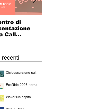
ontro di
LA
EcoR
sentazione
CICLOSTAZIONE
pome
a Call
ADIGE-PO
bici
orking
PRENDE FORMA:
crea
munity
al via il
Lend
calendario di
 recenti
incontri
partecipativi
Cicloescursione sulle
rotte del Germano
Reale
EcoRide 2026: torna
la challenge che
unisce persone,
WakeHub ospita
territori e passione per
"Placemaking
la bicicletta
RiGENERATIVO": a
Bike & Host: