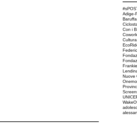
#sPOST
Adige-
Baruffa
Ciclos
Con i 
Cowork
Cultur
EcoRid
Federi
Fondaz
Frank
Lendin
Nuove O
Onemor
Provinc
Screen
UNICE
WakeO
adolesc
alessan