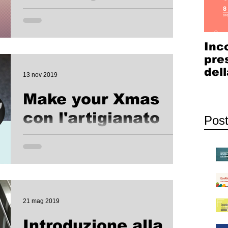
Tre nuovi appuntamenti con gli esperti della
coworkers community di WakeHub per conoscere
più da vicino i loro lavori creativi. Mercoledì...
Inc
pre
dell
13 nov 2019
Cow
Make your Xmas
Com
con l'artigianato
Post
digitale
Con l'avvicinarsi del Natale, si avvicina anche il
momento delle decorazioni natalizie. La
fabbricazione digitale ci può aiutare anche in...
21 mag 2019
Introduzione alla