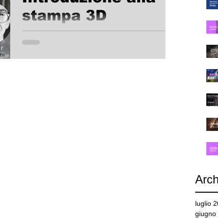
stampa 3D
La fabbricazione digitale può apparire una
tecnologia complicata e di difficile impiego nella
quotidianità, ma negli ultimi mesi Riccardo...
Arch
luglio 
giugno