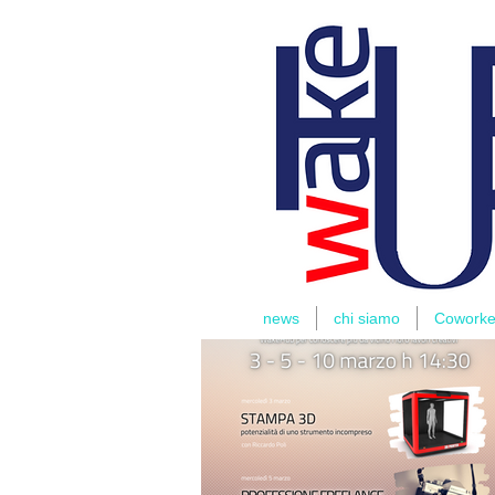
THOMAS
RIDER
news
chi siamo
Coworke