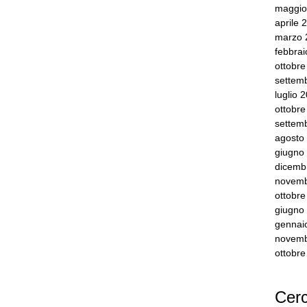
maggio
aprile 
marzo 
febbra
ottobr
settem
luglio 
ottobr
settem
agosto
giugno
dicemb
novemb
ottobr
giugno
gennai
novemb
ottobr
Cerc