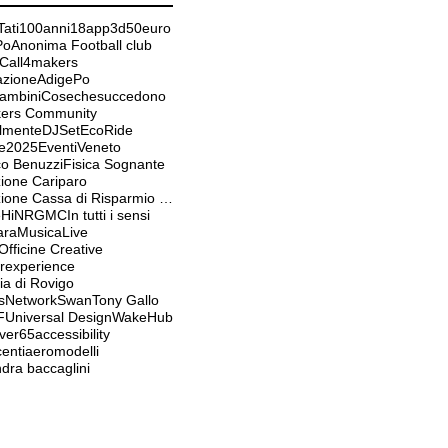
ati
100anni
18app
3d
50euro
Po
Anonima Football club
Call4makers
tazioneAdigePo
Bambini
Cosechesuccedono
ers Community
almente
DJSet
EcoRide
e2025
EventiVeneto
co Benuzzi
Fisica Sognante
ione Cariparo
Fondazione Cassa di Risparmio Padova e Rovigo
ieHiNRGMC
In tutti i sensi
ara
MusicaLive
fficine Creative
experience
ia di Rovigo
sNetwork
Swan
Tony Gallo
F
Universal Design
WakeHub
ver65
accessibility
enti
aeromodelli
dra baccaglini