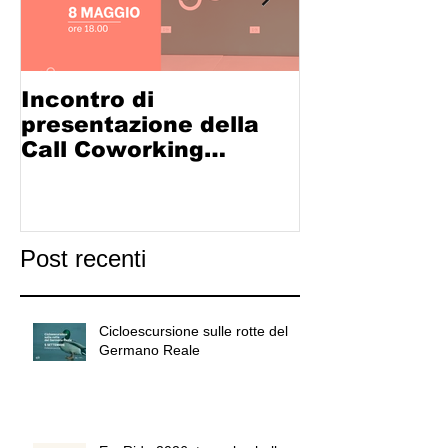
Incontro di
LA CICLOS
presentazione della
ADIGE-PO 
Call Coworking
FORMA: al vi
Community
calendario d
partecipativ
Post recenti
Cicloescursione sulle rotte del
Germano Reale