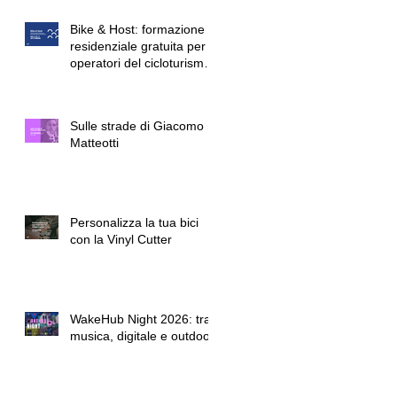
rigenerazione urbana e
Bike & Host: formazione
sociale
residenziale gratuita per
operatori del cicloturismo
e dell'ospitalità sostenibile
Sulle strade di Giacomo
Matteotti
Personalizza la tua bici
con la Vinyl Cutter
WakeHub Night 2026: tra
musica, digitale e outdoor