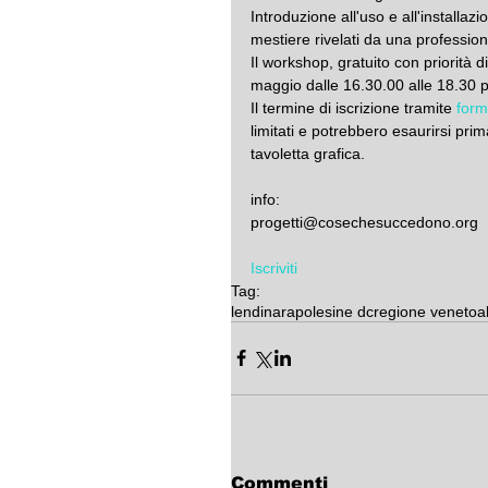
Introduzione all'uso e all'installazi
mestiere rivelati da una professioni
Il workshop, gratuito con priorità d
maggio dalle 16.30.00 alle 18.30 p
Il termine di iscrizione tramite 
form
limitati e potrebbero esaurirsi prima
tavoletta grafica.
info:
progetti@cosechesuccedono.org
Iscriviti
Tag:
lendinara
polesine dc
regione veneto
a
Commenti