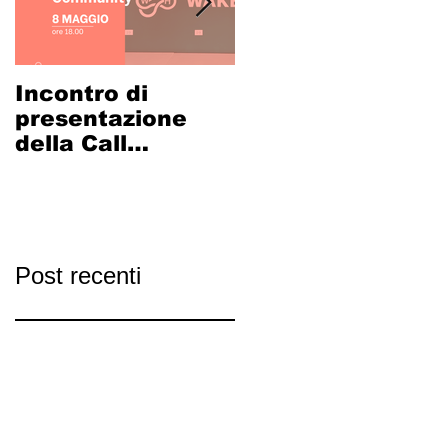
Incontro di
LA
presentazione
CICLOSTAZIONE
della Call
ADIGE-PO
Coworking
PRENDE FORMA:
Community
al via il
calendario di
incontri
partecipativi
Post recenti