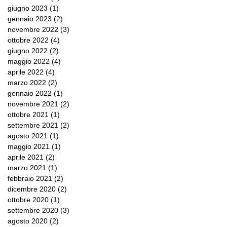
giugno 2023
(1)
1 post
gennaio 2023
(2)
2 post
novembre 2022
(3)
3 post
ottobre 2022
(4)
4 post
giugno 2022
(2)
2 post
maggio 2022
(4)
4 post
aprile 2022
(4)
4 post
marzo 2022
(2)
2 post
gennaio 2022
(1)
1 post
novembre 2021
(2)
2 post
ottobre 2021
(1)
1 post
settembre 2021
(2)
2 post
agosto 2021
(1)
1 post
maggio 2021
(1)
1 post
aprile 2021
(2)
2 post
marzo 2021
(1)
1 post
febbraio 2021
(2)
2 post
dicembre 2020
(2)
2 post
ottobre 2020
(1)
1 post
settembre 2020
(3)
3 post
agosto 2020
(2)
2 post