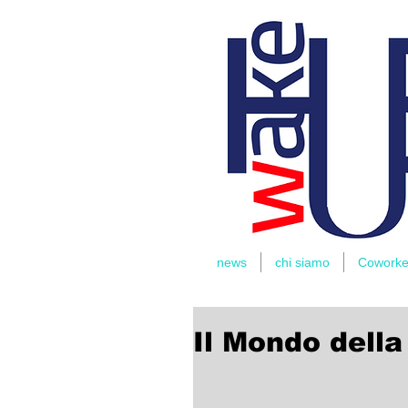
THOMAS
RIDER
news
chi siamo
Coworke
Il Mondo della