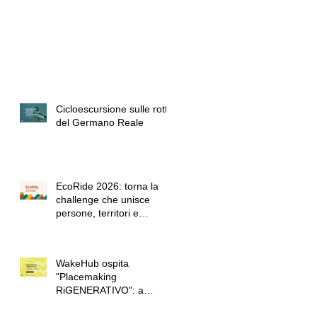
Cicloescursione sulle rotte
del Germano Reale
EcoRide 2026: torna la
challenge che unisce
persone, territori e
passione per la bicicletta
WakeHub ospita
"Placemaking
RiGENERATIVO": a
Lendinara quattro giorni di
formazione sulla