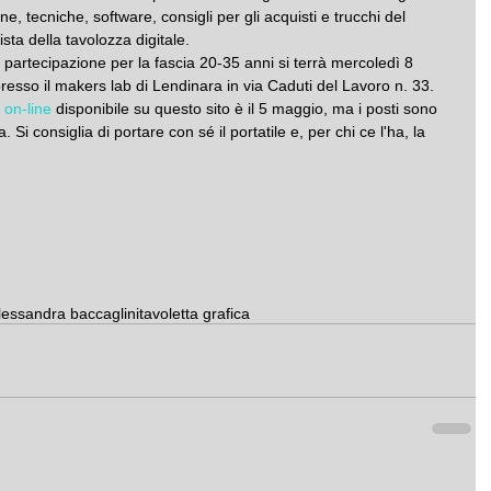
one, tecniche, software, consigli per gli acquisti e trucchi del 
sta della tavolozza digitale.
i partecipazione per la fascia 20-35 anni si terrà mercoledì 8 
resso il makers lab di Lendinara in via Caduti del Lavoro n. 33.
 on-line
 disponibile su questo sito è il 5 maggio, ma i posti sono 
. Si consiglia di portare con sé il portatile e, per chi ce l'ha, la 
lessandra baccaglini
tavoletta grafica