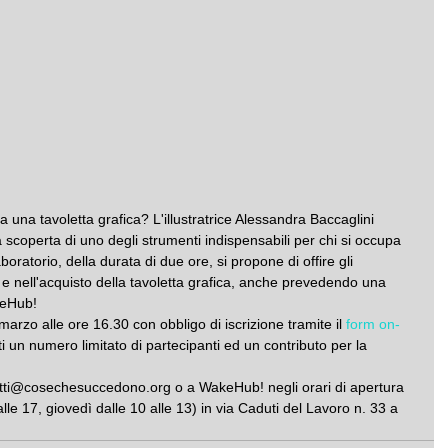
una tavoletta grafica? L'illustratrice Alessandra Baccaglini 
 scoperta di uno degli strumenti indispensabili per chi si occupa 
 laboratorio, della durata di due ore, si propone di offire gli 
zo e nell'acquisto della tavoletta grafica, anche prevedendo una 
keHub!
rzo alle ore 16.30 con obbligo di iscrizione tramite il 
form on-
i un numero limitato di partecipanti ed un contributo per la 
getti@cosechesuccedono.org o a WakeHub! negli orari di apertura 
alle 17, giovedì dalle 10 alle 13) in via Caduti del Lavoro n. 33 a 