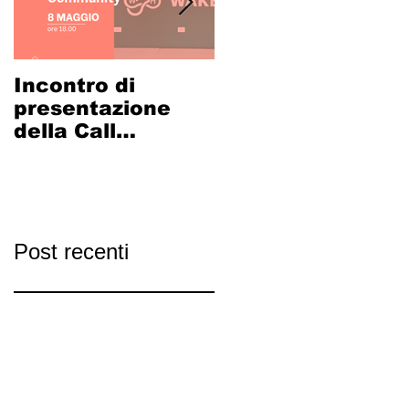
Incontro di
LA
presentazione
CICLOSTAZIONE
della Call
ADIGE-PO
Coworking
PRENDE FORMA:
Community
al via il
calendario di
incontri
partecipativi
Post recenti