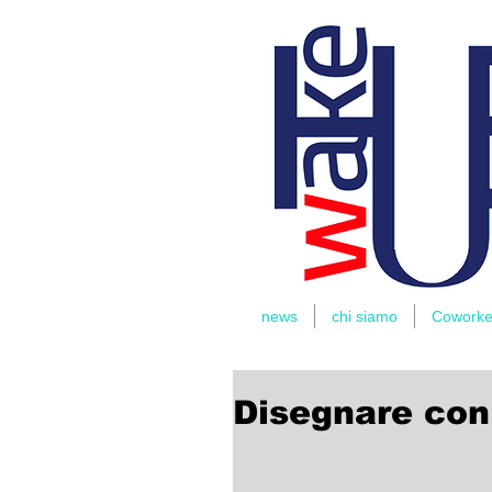
THOMAS
RIDER
news
chi siamo
Coworke
Disegnare con 