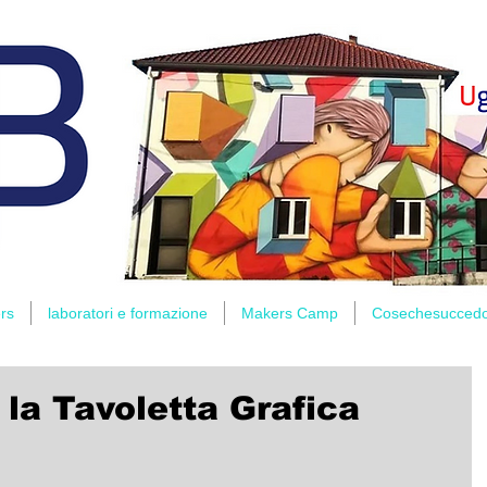
rs
laboratori e formazione
Makers Camp
Cosechesucced
la Tavoletta Grafica