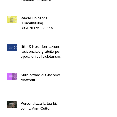
passione per la bicicletta
WakeHub ospita
"Placemaking
RiGENERATIVO": a
Lendinara quattro giorni di
formazione sulla
rigenerazione urbana e
Bike & Host: formazione
sociale
residenziale gratuita per
operatori del cicloturismo
e dell'ospitalità sostenibile
Sulle strade di Giacomo
Matteotti
Personalizza la tua bici
con la Vinyl Cutter