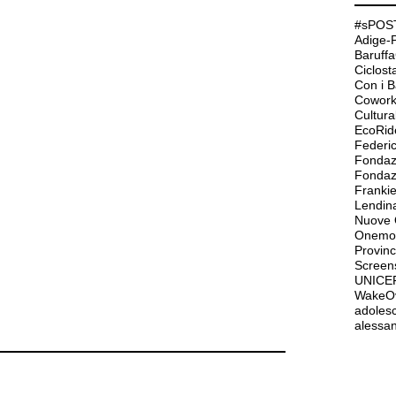
#sPOST
Adige-
Baruffa
Ciclos
Con i 
Cowork
Cultur
EcoRid
Federi
Fondaz
Frank
Lendin
Nuove O
Onemor
Provinc
Screen
UNICE
WakeO
adolesc
alessan