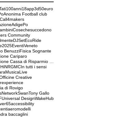
ati
100anni
18app
3d
50euro
Po
Anonima Football club
Call4makers
tazioneAdigePo
Bambini
Cosechesuccedono
ers Community
almente
DJSet
EcoRide
e2025
EventiVeneto
co Benuzzi
Fisica Sognante
ione Cariparo
Fondazione Cassa di Risparmio Padova e Rovigo
ieHiNRGMC
In tutti i sensi
ara
MusicaLive
fficine Creative
experience
ia di Rovigo
sNetwork
Swan
Tony Gallo
F
Universal Design
WakeHub
ver65
accessibility
enti
aeromodelli
dra baccaglini