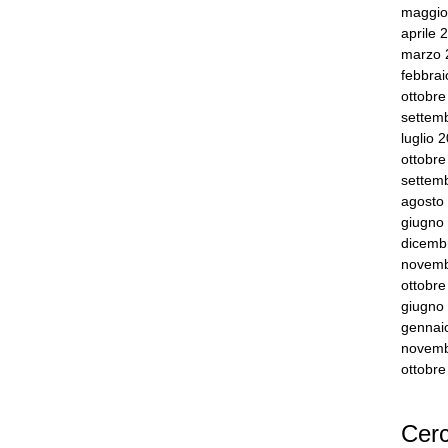
maggio
aprile 
marzo 
febbra
ottobr
settem
luglio 
ottobr
settem
agosto
giugno
dicemb
novemb
ottobr
giugno
gennai
novemb
ottobr
Cerc