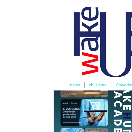
THOMAS
RIDER
news
chi siamo
Coworke