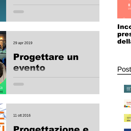
2020 alle 14:30 sulla pagina Facebook
@wakehub e sul canale Youtube di
ScreensNetwork...
Inc
pre
dell
29 apr 2019
Cow
Progettare un
Com
evento
Post
Ideare, finanziare, programmare, definire l'iter
burocratico, promuovere, gestire e realizzare un
evento pubblico, sia esso un concerto,...
11 ott 2016
Progettazione e