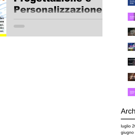
Personalizzazione
Spazi
Le idee sul profilo di WakeHub! si stanno via via
chiarendo e i primi co-founders sono pronti per
disegnare lo spazio su misura per sé e...
Arch
luglio 
giugno