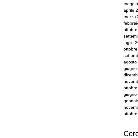
maggio
aprile 
marzo 
febbra
ottobr
settem
luglio 
ottobr
settem
agosto
giugno
dicemb
novemb
ottobr
giugno
gennai
novemb
ottobr
Cerc