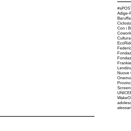
#sPOST
Adige-
Baruffa
Ciclos
Con i 
Cowork
Cultur
EcoRid
Federi
Fondaz
Frank
Lendin
Nuove O
Onemor
Provinc
Screen
UNICE
WakeO
adolesc
alessan