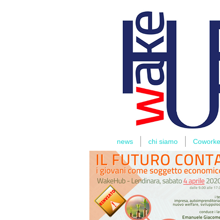
THOMAS
RIDER
news
chi siamo
Coworke