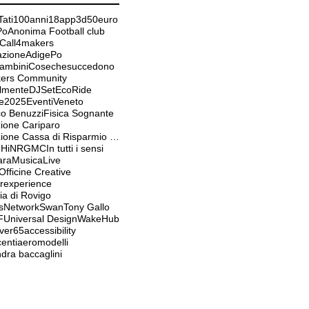
ati
100anni
18app
3d
50euro
Po
Anonima Football club
Call4makers
tazioneAdigePo
Bambini
Cosechesuccedono
ers Community
almente
DJSet
EcoRide
e2025
EventiVeneto
co Benuzzi
Fisica Sognante
ione Cariparo
Fondazione Cassa di Risparmio Padova e Rovigo
ieHiNRGMC
In tutti i sensi
ara
MusicaLive
fficine Creative
experience
ia di Rovigo
sNetwork
Swan
Tony Gallo
F
Universal Design
WakeHub
ver65
accessibility
enti
aeromodelli
dra baccaglini