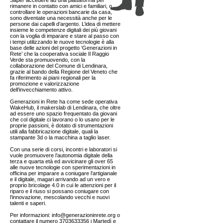
Saper accedere ad una piattaforma per
rimanere in contatto con amici e familiari, o
controllare le operazioni bancarie da casa,
sono diventate una necessità anche per le
persone dai capelli d’argento. L’idea di mettere
insieme le competenze digitali dei più giovani
con la voglia di imparare e stare al passo con
i tempi utilizzando le nuove tecnologie è alla
base delle azioni del progetto ‘Generazioni in
Rete’ che la cooperativa sociale Il Raggio
Verde sta promuovendo, con la
collaborazione del Comune di Lendinara,
grazie al bando della Regione del Veneto che
fa riferimento ai piani regionali per la
promozione e valorizzazione
dell’invecchiamento attivo.
Generazioni in Rete ha come sede operativa
WakeHub, il makerslab di Lendinara, che oltre
ad essere uno spazio frequentato da giovani
che col digitale ci lavorano o lo usano per le
proprie passioni, è dotato di strumentazioni
utili alla fabbricazione digitale, quali la
stampante 3d o la macchina a taglio laser.
Con una serie di corsi, incontri e laboratori si
vuole promuovere l’autonomia digitale della
terza e quarta età ed avvicinare gli over 65
alle nuove tecnologie con sperimentazioni in
officina per imparare a coniugare l’artigianale
e il digitale, magari arrivando ad un vero e
proprio bricolage 4.0 in cui le attenzioni per il
riparo e il riuso si possano coniugare con
l’innovazione, mescolando vecchi e nuovi
talenti e saperi.
Per informazioni:
info@generazioninrete.org
o
contattare il numero
3703633356
i Martedì e