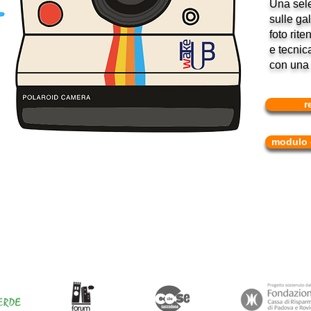
Una sele
sulle gal
foto rite
e tecnic
con una
r
modulo d