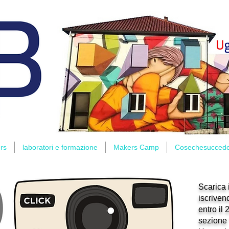
rs
laboratori e formazione
Makers Camp
Cosechesucced
Scarica 
iscrivend
entro il
sezione 