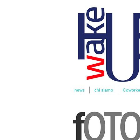
THOMAS
RIDER
news
chi siamo
Coworke